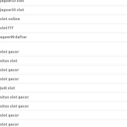
jaguar33 slot
jaguar33 slot
slot online
slot777
agam99 daftar
slot gacor
situs slot
slot gacor
slot gacor
judi slot
situs slot gacor
situs slot gacor
slot gacor
slot gacor