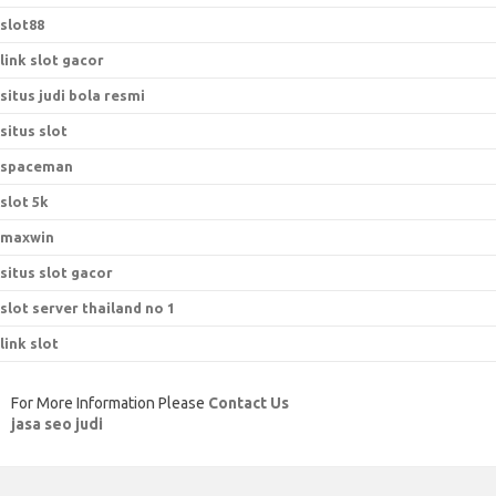
slot88
link slot gacor
situs judi bola resmi
situs slot
spaceman
slot 5k
maxwin
situs slot gacor
slot server thailand no 1
link slot
For More Information Please
Contact Us
jasa seo judi