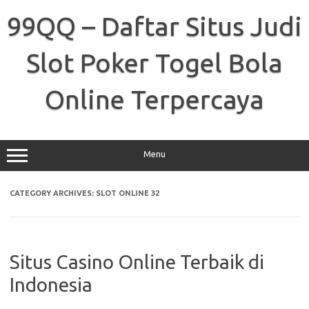
Skip
to
99QQ – Daftar Situs Judi
content
Slot Poker Togel Bola
Online Terpercaya
Menu
CATEGORY ARCHIVES:
SLOT ONLINE 32
Situs Casino Online Terbaik di
Indonesia