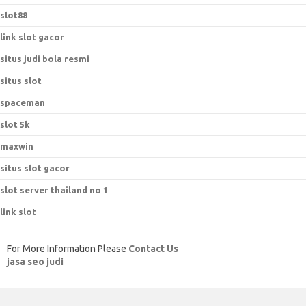
slot88
link slot gacor
situs judi bola resmi
situs slot
spaceman
slot 5k
maxwin
situs slot gacor
slot server thailand no 1
link slot
For More Information Please
Contact Us
jasa seo judi