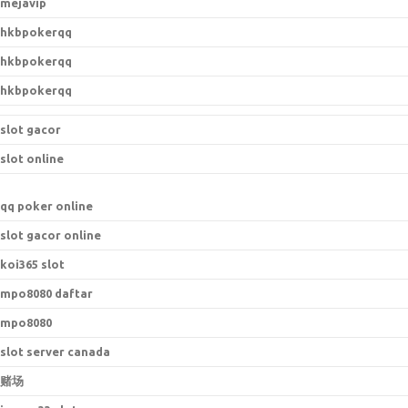
mejavip
hkbpokerqq
hkbpokerqq
hkbpokerqq
slot gacor
slot online
qq poker online
slot gacor online
koi365 slot
mpo8080 daftar
mpo8080
slot server canada
赌场