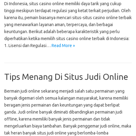
Di Indonesia, situs casino online memiliki daya tarik yang cukup
tinggi meskipun terdapat regulasi yang ketat terkait perjudian. Oleh
karena itu, pemain biasanya mencari situs-situs casino online terbaik
yang menawarkan layanan aman, terpercaya, dan berbagai
keuntungan. Berikut adalah beberapa karakteristik yang perlu
diperhatikan ketika memilih situs casino online terbaik di Indonesia:
1. Lisensi dan Regulasi…
Read More »
Tips Menang Di Situs Judi Online
Bermain judi online sekarang menjadi salah satu permainan yang
banyak digemari oleh semua kalangan masyarakat, karena memiliki
beragam jenis permainan dan keuntungan yang dapat berlipat
ganda. Judi online banyak diminati dibandingkan permainan judi
offline, karena memiliki banyak jenis permainan dan tidak
mengeluarkan biaya tambahan. Banyak penggemar judi online, maka
tak heran banyak situs judi online yang berlomba-lomba