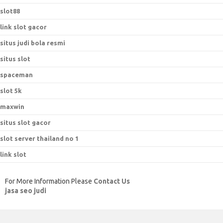
slot88
link slot gacor
situs judi bola resmi
situs slot
spaceman
slot 5k
maxwin
situs slot gacor
slot server thailand no 1
link slot
For More Information Please
Contact Us
jasa seo judi