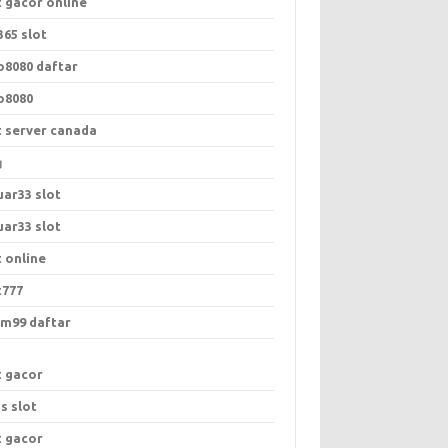
t gacor online
365 slot
8080 daftar
o8080
t server canada
场
uar33 slot
uar33 slot
t online
t777
m99 daftar
t gacor
us slot
t gacor