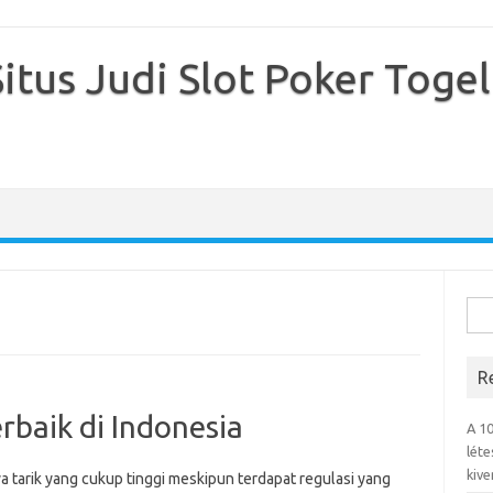
itus Judi Slot Poker Togel
Sea
for:
R
rbaik di Indonesia
A 1
léte
kiv
aya tarik yang cukup tinggi meskipun terdapat regulasi yang