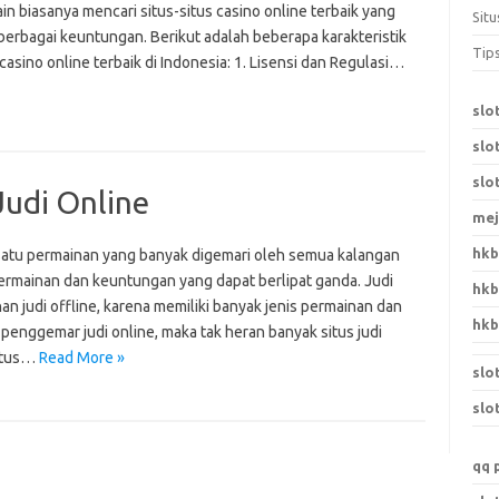
ain biasanya mencari situs-situs casino online terbaik yang
Situ
erbagai keuntungan. Berikut adalah beberapa karakteristik
Tips
casino online terbaik di Indonesia: 1. Lisensi dan Regulasi…
slo
slo
slo
Judi Online
mej
hk
 satu permainan yang banyak digemari oleh semua kalangan
permainan dan keuntungan yang dapat berlipat ganda. Judi
hk
n judi offline, karena memiliki banyak jenis permainan dan
hk
enggemar judi online, maka tak heran banyak situs judi
situs…
Read More »
slo
slo
qq 