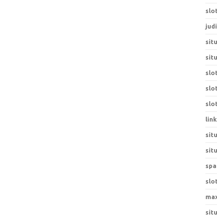
slo
judi
sit
sit
slo
slo
slo
lin
sit
sit
sp
slo
ma
sit