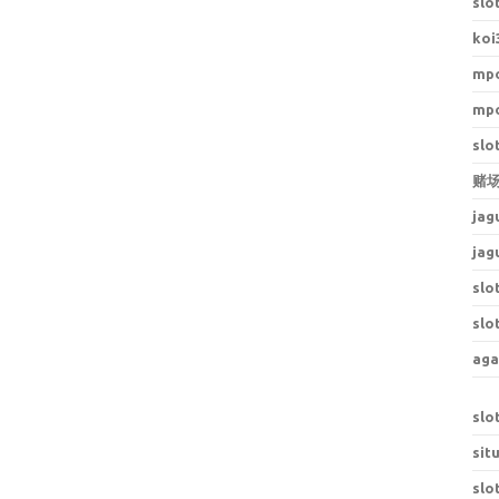
slo
koi
mpo
mp
slo
赌
jag
jag
slo
slo
aga
slo
sit
slo