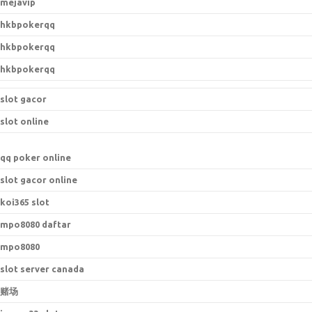
mejavip
hkbpokerqq
hkbpokerqq
hkbpokerqq
slot gacor
slot online
qq poker online
slot gacor online
koi365 slot
mpo8080 daftar
mpo8080
slot server canada
赌场