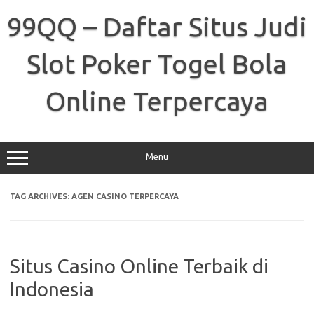
Skip
to
99QQ – Daftar Situs Judi
content
Slot Poker Togel Bola
Online Terpercaya
Menu
TAG ARCHIVES:
AGEN CASINO TERPERCAYA
Situs Casino Online Terbaik di
Indonesia