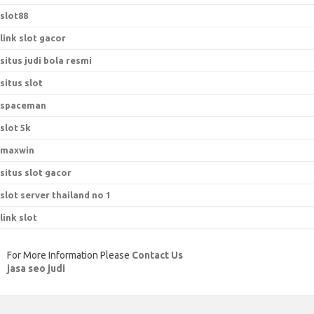
slot88
link slot gacor
situs judi bola resmi
situs slot
spaceman
slot 5k
maxwin
situs slot gacor
slot server thailand no 1
link slot
For More Information Please
Contact Us
jasa seo judi