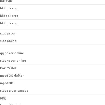
mejavip
hkbpokerqq
hkbpokerqq
hkbpokerqq
slot gacor
slot online
qq poker online
slot gacor online
koi365 slot
mpo8080 daftar
mpo8080
slot server canada
赌场