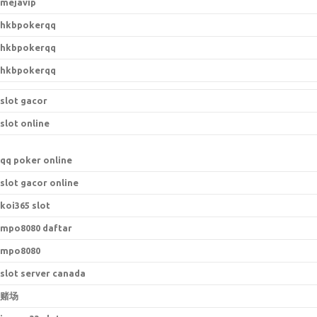
mejavip
hkbpokerqq
hkbpokerqq
hkbpokerqq
slot gacor
slot online
qq poker online
slot gacor online
koi365 slot
mpo8080 daftar
mpo8080
slot server canada
赌场