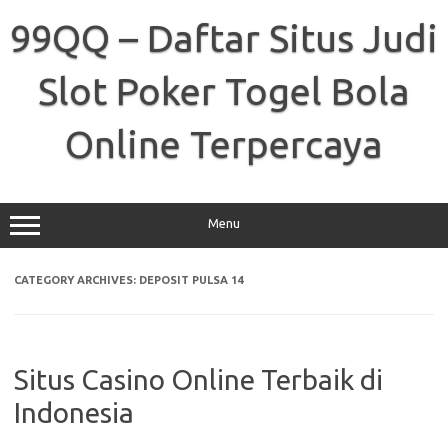
Skip
to
99QQ – Daftar Situs Judi
content
Slot Poker Togel Bola
Online Terpercaya
Menu
CATEGORY ARCHIVES:
DEPOSIT PULSA 14
Situs Casino Online Terbaik di
Indonesia