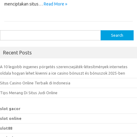
menciptakan situs…
Read More »
S
e
a
Recent Posts
r
c
A 10 legjobb ingyenes pörgetés szerencsejáték-létesítmények internetes
h
oldala hogyan lehet kivenni a ice casino bónuszt és bónuszok 2025-ben
f
Situs Casino Online Terbaik di Indonesia
o
r
Tips Menang Di Situs Judi Online
:
slot gacor
slot online
slot88