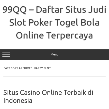
Skip
to
99QQ – Daftar Situs Judi
content
Slot Poker Togel Bola
Online Terpercaya
Menu
CATEGORY ARCHIVES:
HAPPY SLOT
Situs Casino Online Terbaik di
Indonesia