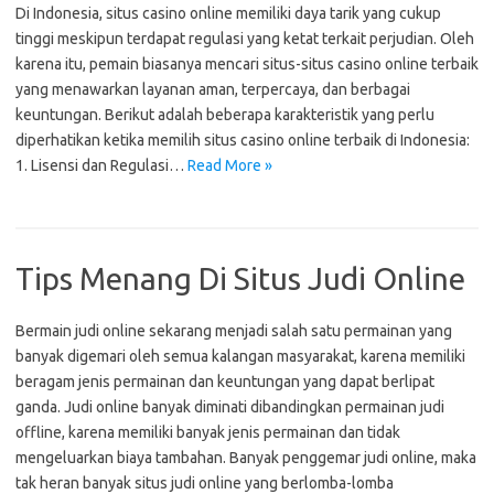
Di Indonesia, situs casino online memiliki daya tarik yang cukup
tinggi meskipun terdapat regulasi yang ketat terkait perjudian. Oleh
karena itu, pemain biasanya mencari situs-situs casino online terbaik
yang menawarkan layanan aman, terpercaya, dan berbagai
keuntungan. Berikut adalah beberapa karakteristik yang perlu
diperhatikan ketika memilih situs casino online terbaik di Indonesia:
1. Lisensi dan Regulasi…
Read More »
Tips Menang Di Situs Judi Online
Bermain judi online sekarang menjadi salah satu permainan yang
banyak digemari oleh semua kalangan masyarakat, karena memiliki
beragam jenis permainan dan keuntungan yang dapat berlipat
ganda. Judi online banyak diminati dibandingkan permainan judi
offline, karena memiliki banyak jenis permainan dan tidak
mengeluarkan biaya tambahan. Banyak penggemar judi online, maka
tak heran banyak situs judi online yang berlomba-lomba