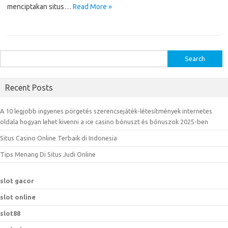
menciptakan situs…
Read More »
S
e
a
Recent Posts
r
c
A 10 legjobb ingyenes pörgetés szerencsejáték-létesítmények internetes
h
oldala hogyan lehet kivenni a ice casino bónuszt és bónuszok 2025-ben
f
Situs Casino Online Terbaik di Indonesia
o
r
Tips Menang Di Situs Judi Online
:
slot gacor
slot online
slot88