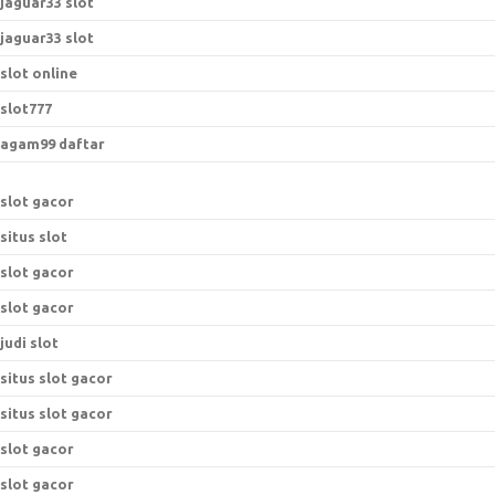
jaguar33 slot
jaguar33 slot
slot online
slot777
agam99 daftar
slot gacor
situs slot
slot gacor
slot gacor
judi slot
situs slot gacor
situs slot gacor
slot gacor
slot gacor