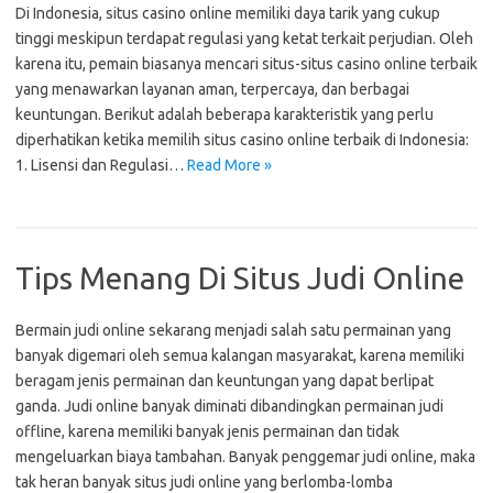
Di Indonesia, situs casino online memiliki daya tarik yang cukup
tinggi meskipun terdapat regulasi yang ketat terkait perjudian. Oleh
karena itu, pemain biasanya mencari situs-situs casino online terbaik
yang menawarkan layanan aman, terpercaya, dan berbagai
keuntungan. Berikut adalah beberapa karakteristik yang perlu
diperhatikan ketika memilih situs casino online terbaik di Indonesia:
1. Lisensi dan Regulasi…
Read More »
Tips Menang Di Situs Judi Online
Bermain judi online sekarang menjadi salah satu permainan yang
banyak digemari oleh semua kalangan masyarakat, karena memiliki
beragam jenis permainan dan keuntungan yang dapat berlipat
ganda. Judi online banyak diminati dibandingkan permainan judi
offline, karena memiliki banyak jenis permainan dan tidak
mengeluarkan biaya tambahan. Banyak penggemar judi online, maka
tak heran banyak situs judi online yang berlomba-lomba