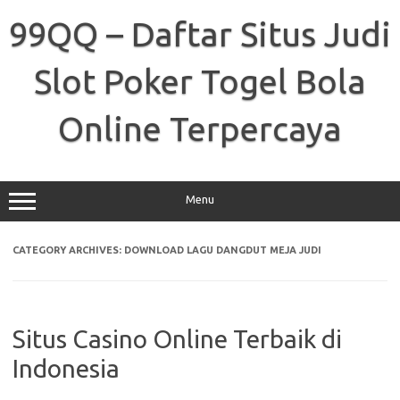
Skip
to
99QQ – Daftar Situs Judi
content
Slot Poker Togel Bola
Online Terpercaya
Menu
CATEGORY ARCHIVES:
DOWNLOAD LAGU DANGDUT MEJA JUDI
Situs Casino Online Terbaik di
Indonesia