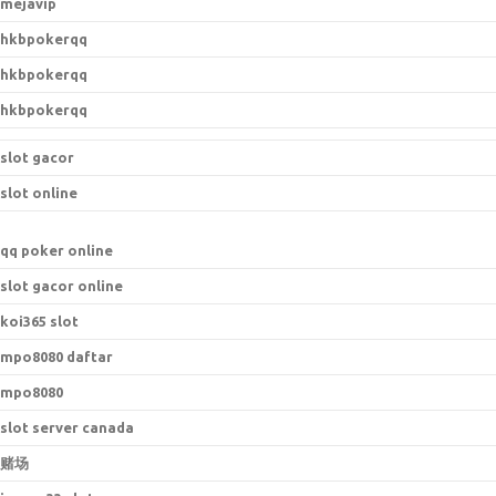
mejavip
hkbpokerqq
hkbpokerqq
hkbpokerqq
slot gacor
slot online
qq poker online
slot gacor online
koi365 slot
mpo8080 daftar
mpo8080
slot server canada
赌场