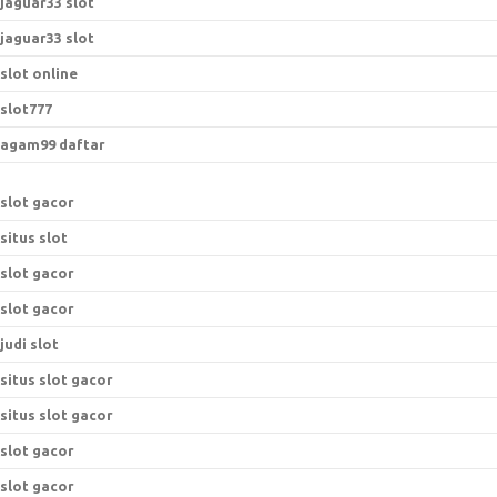
jaguar33 slot
jaguar33 slot
slot online
slot777
agam99 daftar
slot gacor
situs slot
slot gacor
slot gacor
judi slot
situs slot gacor
situs slot gacor
slot gacor
slot gacor