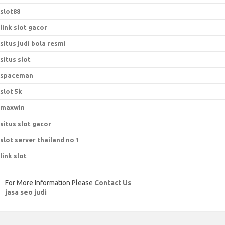
slot88
link slot gacor
situs judi bola resmi
situs slot
spaceman
slot 5k
maxwin
situs slot gacor
slot server thailand no 1
link slot
For More Information Please
Contact Us
jasa seo judi