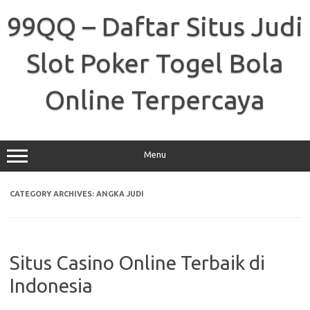
Skip
to
99QQ – Daftar Situs Judi
content
Slot Poker Togel Bola
Online Terpercaya
Menu
CATEGORY ARCHIVES:
ANGKA JUDI
Situs Casino Online Terbaik di
Indonesia