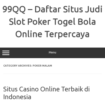
Skip
to
99QQ – Daftar Situs Judi
content
Slot Poker Togel Bola
Online Terpercaya
Menu
CATEGORY ARCHIVES:
POKER MALAM
Situs Casino Online Terbaik di
Indonesia