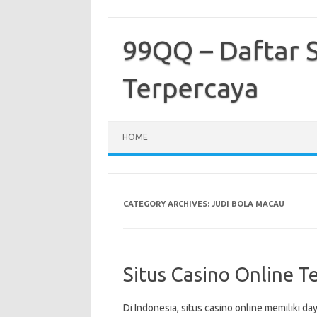
Skip
to
content
99QQ – Daftar S
Terpercaya
HOME
CATEGORY ARCHIVES:
JUDI BOLA MACAU
Situs Casino Online Te
Di Indonesia, situs casino online memiliki d