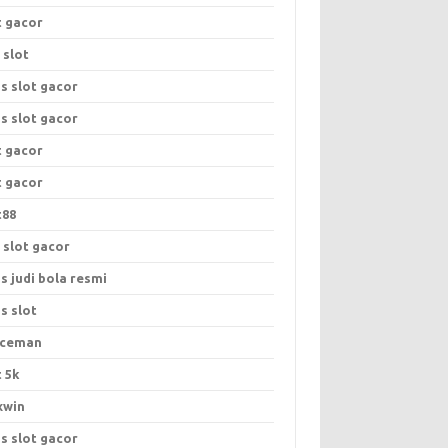
t gacor
 slot
us slot gacor
us slot gacor
t gacor
t gacor
t88
k slot gacor
us judi bola resmi
us slot
aceman
t 5k
xwin
us slot gacor