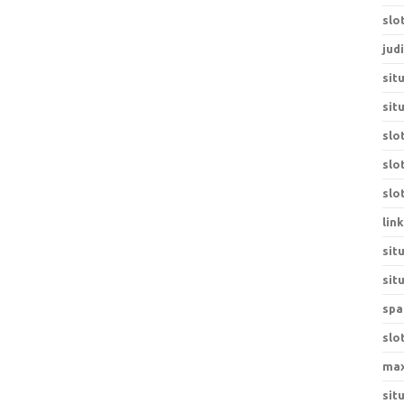
slo
judi
sit
sit
slo
slo
slo
lin
sit
sit
sp
slo
ma
sit