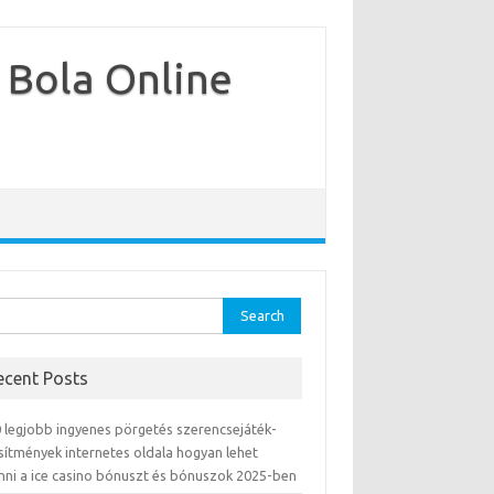
 Bola Online
rch
ecent Posts
0 legjobb ingyenes pörgetés szerencsejáték-
sítmények internetes oldala hogyan lehet
enni a ice casino bónuszt és bónuszok 2025-ben