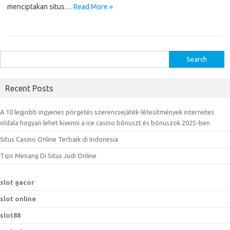
menciptakan situs…
Read More »
S
e
a
Recent Posts
r
c
A 10 legjobb ingyenes pörgetés szerencsejáték-létesítmények internetes
h
oldala hogyan lehet kivenni a ice casino bónuszt és bónuszok 2025-ben
f
Situs Casino Online Terbaik di Indonesia
o
r
Tips Menang Di Situs Judi Online
:
slot gacor
slot online
slot88