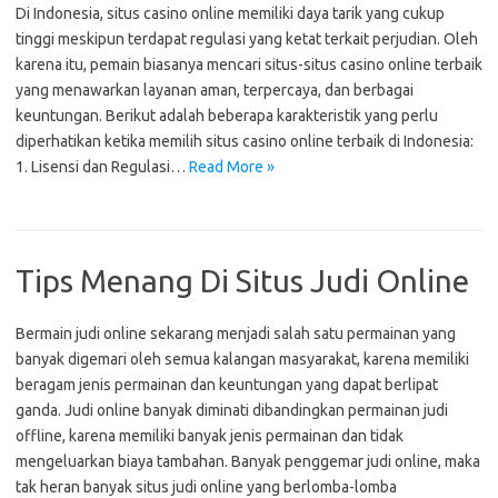
Di Indonesia, situs casino online memiliki daya tarik yang cukup
tinggi meskipun terdapat regulasi yang ketat terkait perjudian. Oleh
karena itu, pemain biasanya mencari situs-situs casino online terbaik
yang menawarkan layanan aman, terpercaya, dan berbagai
keuntungan. Berikut adalah beberapa karakteristik yang perlu
diperhatikan ketika memilih situs casino online terbaik di Indonesia:
1. Lisensi dan Regulasi…
Read More »
Tips Menang Di Situs Judi Online
Bermain judi online sekarang menjadi salah satu permainan yang
banyak digemari oleh semua kalangan masyarakat, karena memiliki
beragam jenis permainan dan keuntungan yang dapat berlipat
ganda. Judi online banyak diminati dibandingkan permainan judi
offline, karena memiliki banyak jenis permainan dan tidak
mengeluarkan biaya tambahan. Banyak penggemar judi online, maka
tak heran banyak situs judi online yang berlomba-lomba