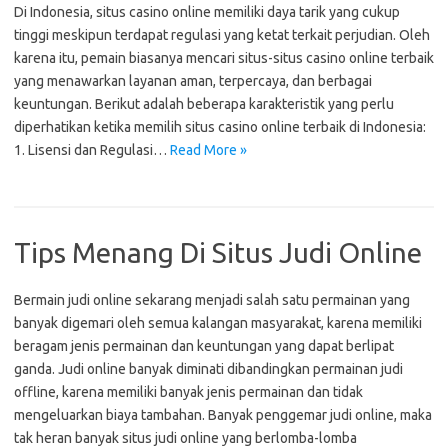
Di Indonesia, situs casino online memiliki daya tarik yang cukup
tinggi meskipun terdapat regulasi yang ketat terkait perjudian. Oleh
karena itu, pemain biasanya mencari situs-situs casino online terbaik
yang menawarkan layanan aman, terpercaya, dan berbagai
keuntungan. Berikut adalah beberapa karakteristik yang perlu
diperhatikan ketika memilih situs casino online terbaik di Indonesia:
1. Lisensi dan Regulasi…
Read More »
Tips Menang Di Situs Judi Online
Bermain judi online sekarang menjadi salah satu permainan yang
banyak digemari oleh semua kalangan masyarakat, karena memiliki
beragam jenis permainan dan keuntungan yang dapat berlipat
ganda. Judi online banyak diminati dibandingkan permainan judi
offline, karena memiliki banyak jenis permainan dan tidak
mengeluarkan biaya tambahan. Banyak penggemar judi online, maka
tak heran banyak situs judi online yang berlomba-lomba