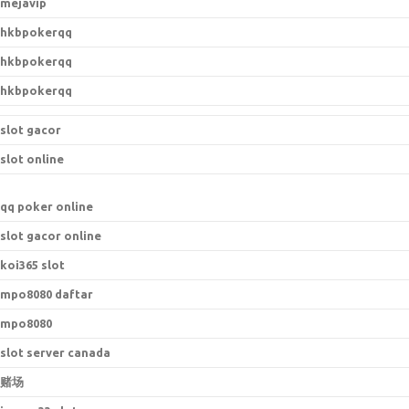
mejavip
hkbpokerqq
hkbpokerqq
hkbpokerqq
slot gacor
slot online
qq poker online
slot gacor online
koi365 slot
mpo8080 daftar
mpo8080
slot server canada
赌场