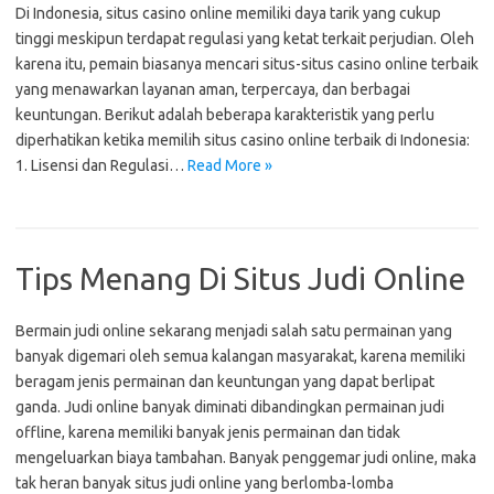
Di Indonesia, situs casino online memiliki daya tarik yang cukup
tinggi meskipun terdapat regulasi yang ketat terkait perjudian. Oleh
karena itu, pemain biasanya mencari situs-situs casino online terbaik
yang menawarkan layanan aman, terpercaya, dan berbagai
keuntungan. Berikut adalah beberapa karakteristik yang perlu
diperhatikan ketika memilih situs casino online terbaik di Indonesia:
1. Lisensi dan Regulasi…
Read More »
Tips Menang Di Situs Judi Online
Bermain judi online sekarang menjadi salah satu permainan yang
banyak digemari oleh semua kalangan masyarakat, karena memiliki
beragam jenis permainan dan keuntungan yang dapat berlipat
ganda. Judi online banyak diminati dibandingkan permainan judi
offline, karena memiliki banyak jenis permainan dan tidak
mengeluarkan biaya tambahan. Banyak penggemar judi online, maka
tak heran banyak situs judi online yang berlomba-lomba