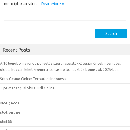
menciptakan situs…
Read More »
S
e
a
Recent Posts
r
c
A 10 legjobb ingyenes pörgetés szerencsejáték-létesítmények internetes
h
oldala hogyan lehet kivenni a ice casino bónuszt és bónuszok 2025-ben
f
Situs Casino Online Terbaik di Indonesia
o
r
Tips Menang Di Situs Judi Online
:
slot gacor
slot online
slot88