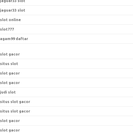
jaguar33 slot
jaguar33 slot
slot online
slot777
agam99 daftar
slot gacor
situs slot
slot gacor
slot gacor
judi slot
situs slot gacor
situs slot gacor
slot gacor
slot gacor