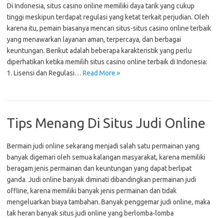
Di Indonesia, situs casino online memiliki daya tarik yang cukup
tinggi meskipun terdapat regulasi yang ketat terkait perjudian. Oleh
karena itu, pemain biasanya mencari situs-situs casino online terbaik
yang menawarkan layanan aman, terpercaya, dan berbagai
keuntungan. Berikut adalah beberapa karakteristik yang perlu
diperhatikan ketika memilih situs casino online terbaik di Indonesia:
1. Lisensi dan Regulasi…
Read More »
Tips Menang Di Situs Judi Online
Bermain judi online sekarang menjadi salah satu permainan yang
banyak digemari oleh semua kalangan masyarakat, karena memiliki
beragam jenis permainan dan keuntungan yang dapat berlipat
ganda. Judi online banyak diminati dibandingkan permainan judi
offline, karena memiliki banyak jenis permainan dan tidak
mengeluarkan biaya tambahan. Banyak penggemar judi online, maka
tak heran banyak situs judi online yang berlomba-lomba