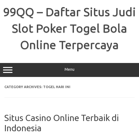
Skip
to
99QQ – Daftar Situs Judi
content
Slot Poker Togel Bola
Online Terpercaya
Menu
CATEGORY ARCHIVES:
TOGEL HARI INI
Situs Casino Online Terbaik di
Indonesia