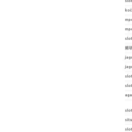
slo
koi
mpo
mp
slo
赌
jag
jag
slo
slo
aga
slo
sit
slo