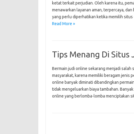
ketat terkait perjudian. Oleh karena itu, pem
menawarkan layanan aman, terpercaya, dan b
yang perlu diperhatikan ketika memilih situs 
Read More »
Tips Menang Di Situs 
Bermain judi online sekarang menjadi salah
masyarakat, karena memiliki beragam jenis 
online banyak diminati dibandingkan permaina
tidak mengeluarkan biaya tambahan. Banyak p
online yang berlomba-lomba menciptakan 