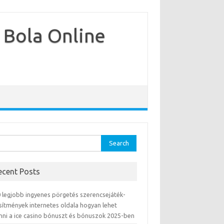
 Bola Online
rch
ecent Posts
0 legjobb ingyenes pörgetés szerencsejáték-
sítmények internetes oldala hogyan lehet
enni a ice casino bónuszt és bónuszok 2025-ben