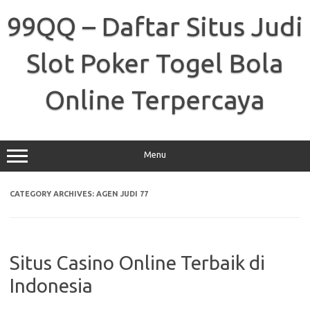
Skip
to
99QQ – Daftar Situs Judi
content
Slot Poker Togel Bola
Online Terpercaya
Menu
CATEGORY ARCHIVES:
AGEN JUDI 77
Situs Casino Online Terbaik di
Indonesia