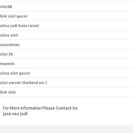
slot88
link slot gacor
situs judi bola resmi
situs slot
spaceman
slot 5k
maxwin
situs slot gacor
slot server thailand no 1
link slot
For More Information Please
Contact Us
jasa seo judi