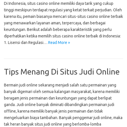
Di Indonesia, situs casino online memiliki daya tarik yang cukup
tinggi meskipun terdapat regulasi yang ketat terkait perjudian. Oleh
karena itu, pemain biasanya mencari situs-situs casino online terbaik
yang menawarkan layanan aman, terpercaya, dan berbagai
keuntungan. Berikut adalah beberapa karakteristik yang perlu
diperhatikan ketika memilih situs casino online terbaik di Indonesia:
1. Lisensi dan Regulasi…
Read More »
Tips Menang Di Situs Judi Online
Bermain judi online sekarang menjadi salah satu permainan yang
banyak digemari oleh semua kalangan masyarakat, karena memiliki
beragam jenis permainan dan keuntungan yang dapat berlipat
ganda. Judi online banyak diminati dibandingkan permainan judi
offline, karena memiliki banyak jenis permainan dan tidak
mengeluarkan biaya tambahan. Banyak penggemar judi online, maka
tak heran banyak situs judi online yang berlomba-lomba