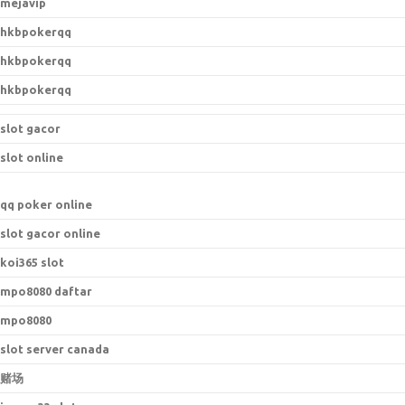
mejavip
hkbpokerqq
hkbpokerqq
hkbpokerqq
slot gacor
slot online
qq poker online
slot gacor online
koi365 slot
mpo8080 daftar
mpo8080
slot server canada
赌场