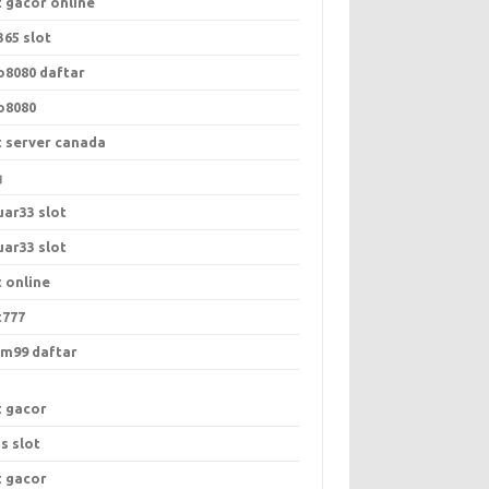
t gacor online
365 slot
8080 daftar
o8080
t server canada
场
uar33 slot
uar33 slot
t online
t777
m99 daftar
t gacor
us slot
t gacor