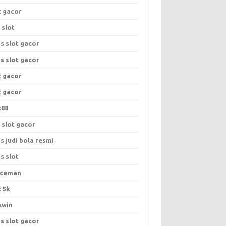
t gacor
 slot
us slot gacor
us slot gacor
t gacor
t gacor
t88
k slot gacor
us judi bola resmi
us slot
aceman
t 5k
xwin
us slot gacor