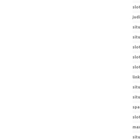
slo
judi
sit
sit
slo
slo
slo
lin
sit
sit
sp
slo
ma
sit