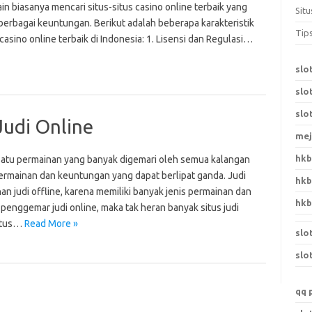
ain biasanya mencari situs-situs casino online terbaik yang
Situ
erbagai keuntungan. Berikut adalah beberapa karakteristik
Tips
casino online terbaik di Indonesia: 1. Lisensi dan Regulasi…
slo
slo
slo
Judi Online
mej
hk
 satu permainan yang banyak digemari oleh semua kalangan
permainan dan keuntungan yang dapat berlipat ganda. Judi
hk
n judi offline, karena memiliki banyak jenis permainan dan
hk
enggemar judi online, maka tak heran banyak situs judi
situs…
Read More »
slo
slo
qq 