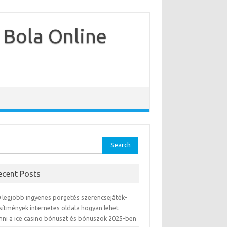
 Bola Online
rch
ecent Posts
0 legjobb ingyenes pörgetés szerencsejáték-
sítmények internetes oldala hogyan lehet
enni a ice casino bónuszt és bónuszok 2025-ben