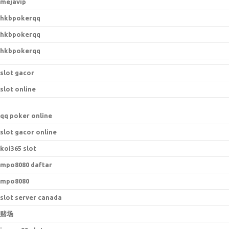
mejavip
hkbpokerqq
hkbpokerqq
hkbpokerqq
slot gacor
slot online
qq poker online
slot gacor online
koi365 slot
mpo8080 daftar
mpo8080
slot server canada
赌场