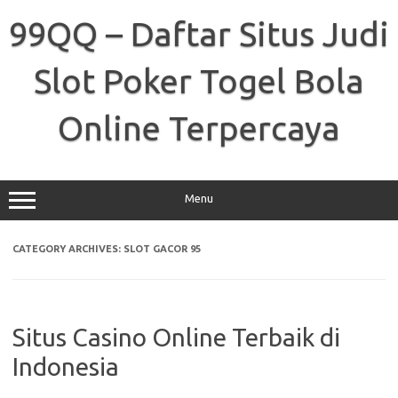
Skip
to
99QQ – Daftar Situs Judi
content
Slot Poker Togel Bola
Online Terpercaya
Menu
CATEGORY ARCHIVES:
SLOT GACOR 95
Situs Casino Online Terbaik di
Indonesia