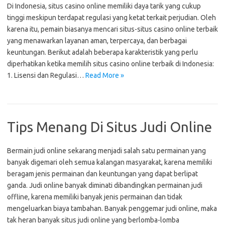
Di Indonesia, situs casino online memiliki daya tarik yang cukup
tinggi meskipun terdapat regulasi yang ketat terkait perjudian. Oleh
karena itu, pemain biasanya mencari situs-situs casino online terbaik
yang menawarkan layanan aman, terpercaya, dan berbagai
keuntungan. Berikut adalah beberapa karakteristik yang perlu
diperhatikan ketika memilih situs casino online terbaik di Indonesia:
1. Lisensi dan Regulasi…
Read More »
Tips Menang Di Situs Judi Online
Bermain judi online sekarang menjadi salah satu permainan yang
banyak digemari oleh semua kalangan masyarakat, karena memiliki
beragam jenis permainan dan keuntungan yang dapat berlipat
ganda. Judi online banyak diminati dibandingkan permainan judi
offline, karena memiliki banyak jenis permainan dan tidak
mengeluarkan biaya tambahan. Banyak penggemar judi online, maka
tak heran banyak situs judi online yang berlomba-lomba