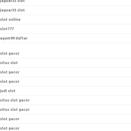
jaguar33 slot
jaguar33 slot
slot online
slot777
agam99 daftar
slot gacor
situs slot
slot gacor
slot gacor
judi slot
situs slot gacor
situs slot gacor
slot gacor
slot gacor