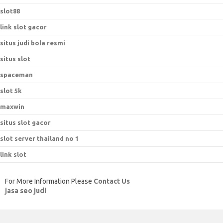
slot88
link slot gacor
situs judi bola resmi
situs slot
spaceman
slot 5k
maxwin
situs slot gacor
slot server thailand no 1
link slot
For More Information Please
Contact Us
jasa seo judi