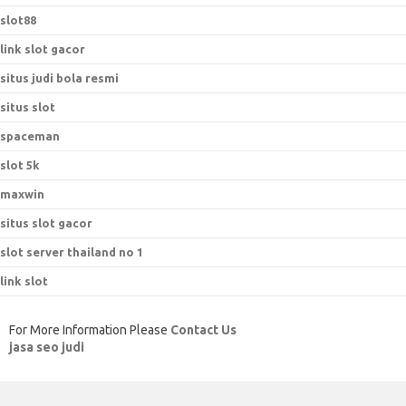
slot88
link slot gacor
situs judi bola resmi
situs slot
spaceman
slot 5k
maxwin
situs slot gacor
slot server thailand no 1
link slot
For More Information Please
Contact Us
jasa seo judi