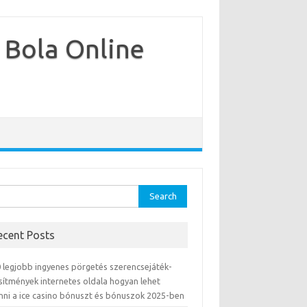
 Bola Online
rch
ecent Posts
0 legjobb ingyenes pörgetés szerencsejáték-
sítmények internetes oldala hogyan lehet
enni a ice casino bónuszt és bónuszok 2025-ben