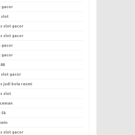
t gacor
 slot
us slot gacor
us slot gacor
t gacor
t gacor
t88
k slot gacor
us judi bola resmi
us slot
aceman
t 5k
xwin
us slot gacor