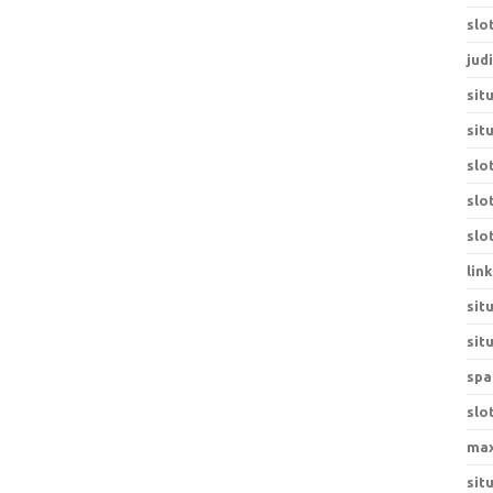
slo
judi
sit
sit
slo
slo
slo
lin
sit
sit
sp
slo
ma
sit