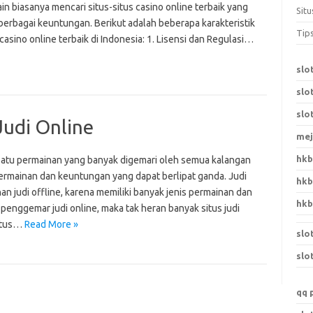
ain biasanya mencari situs-situs casino online terbaik yang
Situ
erbagai keuntungan. Berikut adalah beberapa karakteristik
Tips
casino online terbaik di Indonesia: 1. Lisensi dan Regulasi…
slo
slo
slo
Judi Online
mej
hk
 satu permainan yang banyak digemari oleh semua kalangan
permainan dan keuntungan yang dapat berlipat ganda. Judi
hk
n judi offline, karena memiliki banyak jenis permainan dan
hk
enggemar judi online, maka tak heran banyak situs judi
situs…
Read More »
slo
slo
qq 