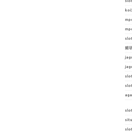
slo
koi
mpo
mp
slo
赌
jag
jag
slo
slo
aga
slo
sit
slo