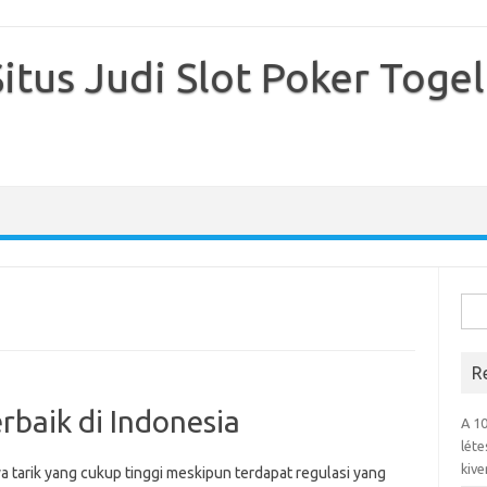
itus Judi Slot Poker Togel
Sea
for:
R
rbaik di Indonesia
A 1
léte
kiv
aya tarik yang cukup tinggi meskipun terdapat regulasi yang