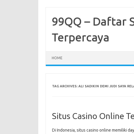
Skip
to
content
99QQ – Daftar S
Terpercaya
HOME
TAG ARCHIVES:
ALI SADIKIN DEMI JUDI SAYA R
Situs Casino Online Te
Di Indonesia, situs casino online memiliki d