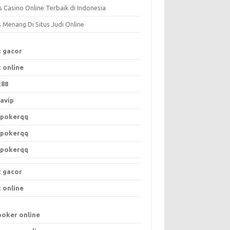
s Casino Online Terbaik di Indonesia
 Menang Di Situs Judi Online
t gacor
t online
t88
avip
bpokerqq
bpokerqq
bpokerqq
t gacor
t online
poker online