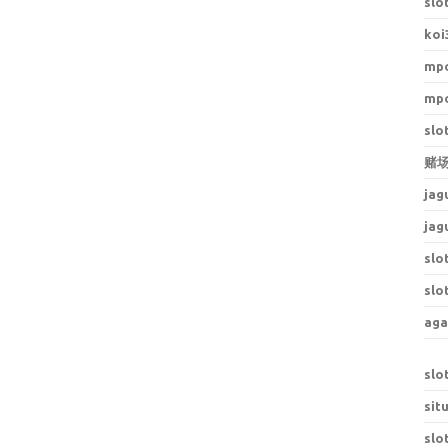
slo
koi
mpo
mp
slo
赌
jag
jag
slo
slo
aga
slo
sit
slo