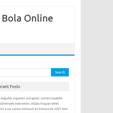
 Bola Online
rch
ecent Posts
0 legjobb ingyenes pörgetés szerencsejáték-
sítmények internetes oldala hogyan lehet
enni a ice casino bónuszt és bónuszok 2025-ben