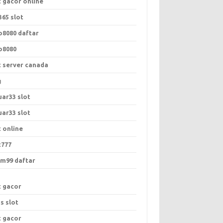
t gacor online
365 slot
8080 daftar
o8080
t server canada
场
uar33 slot
uar33 slot
t online
t777
m99 daftar
t gacor
us slot
t gacor