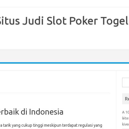
itus Judi Slot Poker Togel
Sea
for:
R
rbaik di Indonesia
A 1
léte
kiv
aya tarik yang cukup tinggi meskipun terdapat regulasi yang