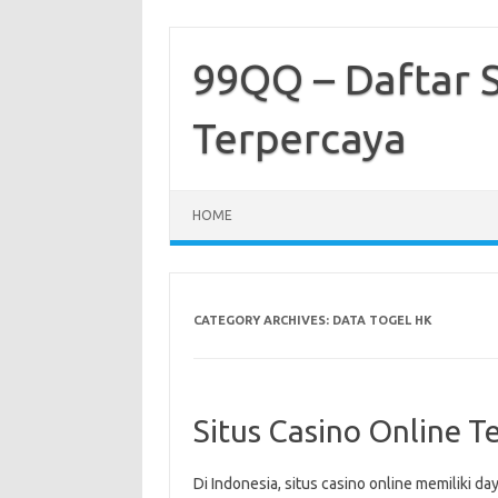
Skip
to
content
99QQ – Daftar S
Terpercaya
HOME
CATEGORY ARCHIVES:
DATA TOGEL HK
Situs Casino Online Te
Di Indonesia, situs casino online memiliki d