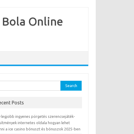
 Bola Online
rch
ecent Posts
0 legjobb ingyenes pörgetés szerencsejáték-
sítmények internetes oldala hogyan lehet
enni a ice casino bónuszt és bónuszok 2025-ben