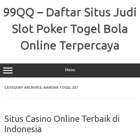
Skip
to
99QQ – Daftar Situs Judi
content
Slot Poker Togel Bola
Online Terpercaya
Menu
CATEGORY ARCHIVES:
BANDAR TOGEL 237
Situs Casino Online Terbaik di
Indonesia