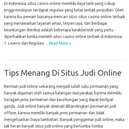
Di Indonesia, situs casino online memiliki daya tarik yang cukup
tinggi meskipun terdapat regulasi yang ketat terkait perjudian. Oleh
karena itu, pemain biasanya mencari situs-situs casino online terbaik
yang menawarkan layanan aman, terpercaya, dan berbagai
keuntungan. Berikut adalah beberapa karakteristik yang perlu
diperhatikan ketika memilih situs casino online terbaik di Indonesia:
1. Lisensi dan Regulasi…
Read More »
Tips Menang Di Situs Judi Online
Bermain judi online sekarang menjadi salah satu permainan yang
banyak digemari oleh semua kalangan masyarakat, karena memiliki
beragam jenis permainan dan keuntungan yang dapat berlipat
ganda. Judi online banyak diminati dibandingkan permainan judi
offline, karena memiliki banyak jenis permainan dan tidak
mengeluarkan biaya tambahan. Banyak penggemar judi online, maka
tak heran banyak situs judi online yang berlomba-lomba