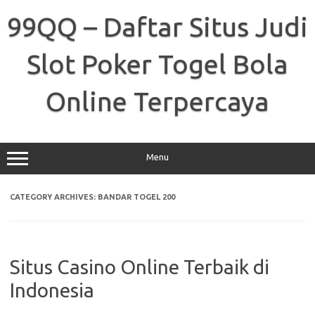
Skip
to
99QQ – Daftar Situs Judi
content
Slot Poker Togel Bola
Online Terpercaya
Menu
CATEGORY ARCHIVES:
BANDAR TOGEL 200
Situs Casino Online Terbaik di
Indonesia