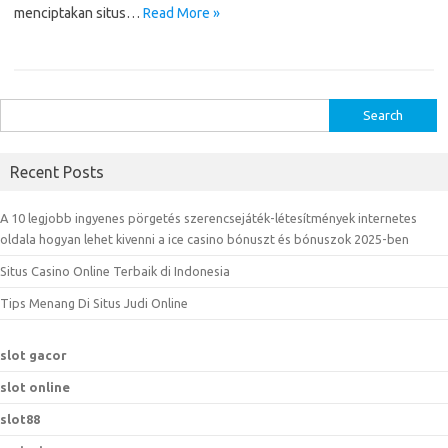
menciptakan situs…
Read More »
S
e
a
Recent Posts
r
c
A 10 legjobb ingyenes pörgetés szerencsejáték-létesítmények internetes
h
oldala hogyan lehet kivenni a ice casino bónuszt és bónuszok 2025-ben
f
Situs Casino Online Terbaik di Indonesia
o
r
Tips Menang Di Situs Judi Online
:
slot gacor
slot online
slot88