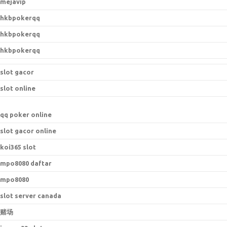
mejavip
hkbpokerqq
hkbpokerqq
hkbpokerqq
slot gacor
slot online
qq poker online
slot gacor online
koi365 slot
mpo8080 daftar
mpo8080
slot server canada
赌场