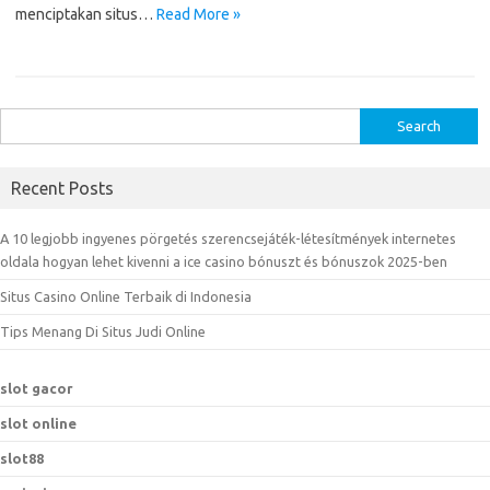
menciptakan situs…
Read More »
S
e
a
Recent Posts
r
c
A 10 legjobb ingyenes pörgetés szerencsejáték-létesítmények internetes
h
oldala hogyan lehet kivenni a ice casino bónuszt és bónuszok 2025-ben
f
Situs Casino Online Terbaik di Indonesia
o
r
Tips Menang Di Situs Judi Online
:
slot gacor
slot online
slot88