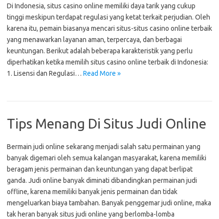
Di Indonesia, situs casino online memiliki daya tarik yang cukup
tinggi meskipun terdapat regulasi yang ketat terkait perjudian. Oleh
karena itu, pemain biasanya mencari situs-situs casino online terbaik
yang menawarkan layanan aman, terpercaya, dan berbagai
keuntungan. Berikut adalah beberapa karakteristik yang perlu
diperhatikan ketika memilih situs casino online terbaik di Indonesia:
1. Lisensi dan Regulasi…
Read More »
Tips Menang Di Situs Judi Online
Bermain judi online sekarang menjadi salah satu permainan yang
banyak digemari oleh semua kalangan masyarakat, karena memiliki
beragam jenis permainan dan keuntungan yang dapat berlipat
ganda. Judi online banyak diminati dibandingkan permainan judi
offline, karena memiliki banyak jenis permainan dan tidak
mengeluarkan biaya tambahan. Banyak penggemar judi online, maka
tak heran banyak situs judi online yang berlomba-lomba