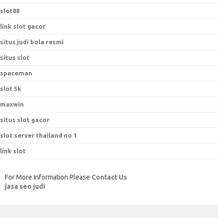
slot88
link slot gacor
situs judi bola resmi
situs slot
spaceman
slot 5k
maxwin
situs slot gacor
slot server thailand no 1
link slot
For More Information Please
Contact Us
jasa seo judi