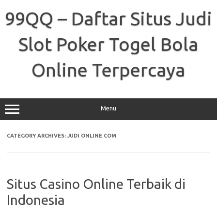
Skip
to
99QQ – Daftar Situs Judi
content
Slot Poker Togel Bola
Online Terpercaya
Menu
CATEGORY ARCHIVES:
JUDI ONLINE COM
Situs Casino Online Terbaik di
Indonesia