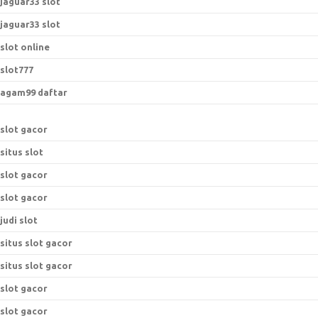
jaguar33 slot
jaguar33 slot
slot online
slot777
agam99 daftar
slot gacor
situs slot
slot gacor
slot gacor
judi slot
situs slot gacor
situs slot gacor
slot gacor
slot gacor