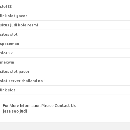
slot88
link slot gacor
situs judi bola resmi
situs slot
spaceman
slot 5k
maxwin
situs slot gacor
slot server thailand no 1
link slot
For More Information Please
Contact Us
jasa seo judi