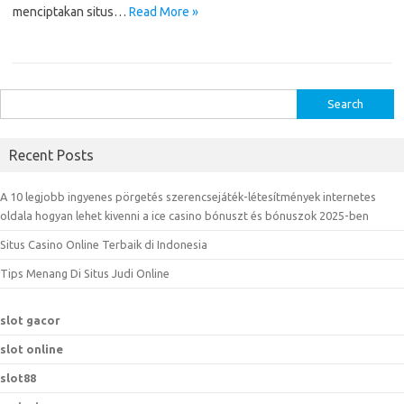
menciptakan situs…
Read More »
S
e
a
Recent Posts
r
c
A 10 legjobb ingyenes pörgetés szerencsejáték-létesítmények internetes
h
oldala hogyan lehet kivenni a ice casino bónuszt és bónuszok 2025-ben
f
Situs Casino Online Terbaik di Indonesia
o
r
Tips Menang Di Situs Judi Online
:
slot gacor
slot online
slot88