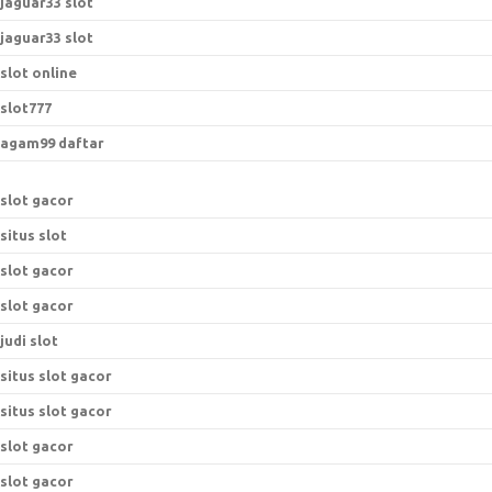
jaguar33 slot
jaguar33 slot
slot online
slot777
agam99 daftar
slot gacor
situs slot
slot gacor
slot gacor
judi slot
situs slot gacor
situs slot gacor
slot gacor
slot gacor