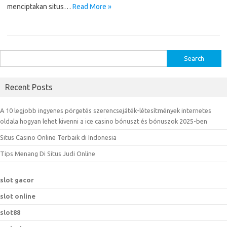
menciptakan situs…
Read More »
S
e
a
Recent Posts
r
c
A 10 legjobb ingyenes pörgetés szerencsejáték-létesítmények internetes
h
oldala hogyan lehet kivenni a ice casino bónuszt és bónuszok 2025-ben
f
Situs Casino Online Terbaik di Indonesia
o
r
Tips Menang Di Situs Judi Online
:
slot gacor
slot online
slot88