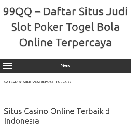
Skip
to
99QQ – Daftar Situs Judi
content
Slot Poker Togel Bola
Online Terpercaya
Menu
CATEGORY ARCHIVES:
DEPOSIT PULSA 70
Situs Casino Online Terbaik di
Indonesia