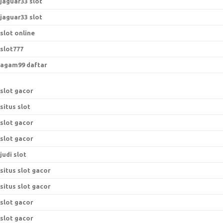
jaguar33 slot
jaguar33 slot
slot online
slot777
agam99 daftar
slot gacor
situs slot
slot gacor
slot gacor
judi slot
situs slot gacor
situs slot gacor
slot gacor
slot gacor