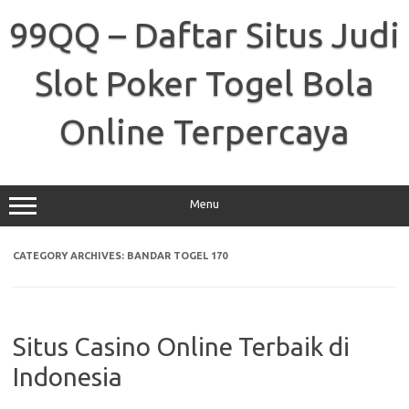
Skip
to
99QQ – Daftar Situs Judi
content
Slot Poker Togel Bola
Online Terpercaya
Menu
CATEGORY ARCHIVES:
BANDAR TOGEL 170
Situs Casino Online Terbaik di
Indonesia