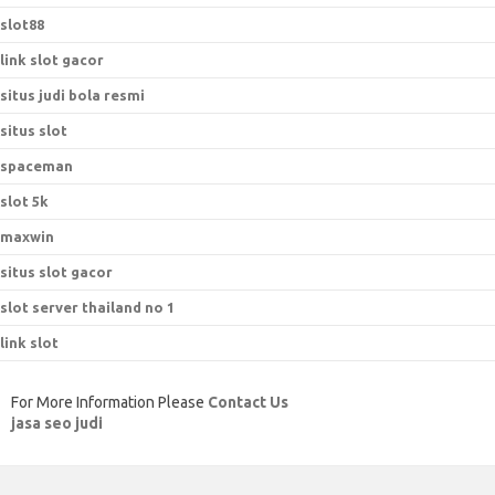
slot88
link slot gacor
situs judi bola resmi
situs slot
spaceman
slot 5k
maxwin
situs slot gacor
slot server thailand no 1
link slot
For More Information Please
Contact Us
jasa seo judi