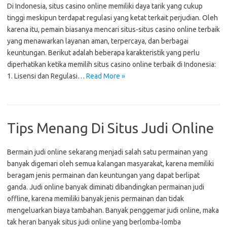
Di Indonesia, situs casino online memiliki daya tarik yang cukup
tinggi meskipun terdapat regulasi yang ketat terkait perjudian. Oleh
karena itu, pemain biasanya mencari situs-situs casino online terbaik
yang menawarkan layanan aman, terpercaya, dan berbagai
keuntungan. Berikut adalah beberapa karakteristik yang perlu
diperhatikan ketika memilih situs casino online terbaik di Indonesia:
1. Lisensi dan Regulasi…
Read More »
Tips Menang Di Situs Judi Online
Bermain judi online sekarang menjadi salah satu permainan yang
banyak digemari oleh semua kalangan masyarakat, karena memiliki
beragam jenis permainan dan keuntungan yang dapat berlipat
ganda. Judi online banyak diminati dibandingkan permainan judi
offline, karena memiliki banyak jenis permainan dan tidak
mengeluarkan biaya tambahan. Banyak penggemar judi online, maka
tak heran banyak situs judi online yang berlomba-lomba