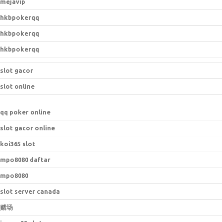
mejavip
hkbpokerqq
hkbpokerqq
hkbpokerqq
slot gacor
slot online
qq poker online
slot gacor online
koi365 slot
mpo8080 daftar
mpo8080
slot server canada
赌场