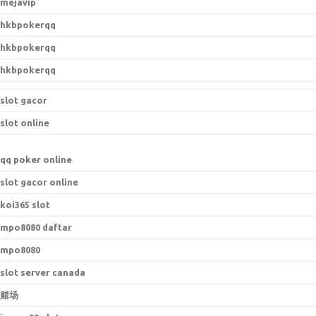
mejavip
hkbpokerqq
hkbpokerqq
hkbpokerqq
slot gacor
slot online
qq poker online
slot gacor online
koi365 slot
mpo8080 daftar
mpo8080
slot server canada
赌场