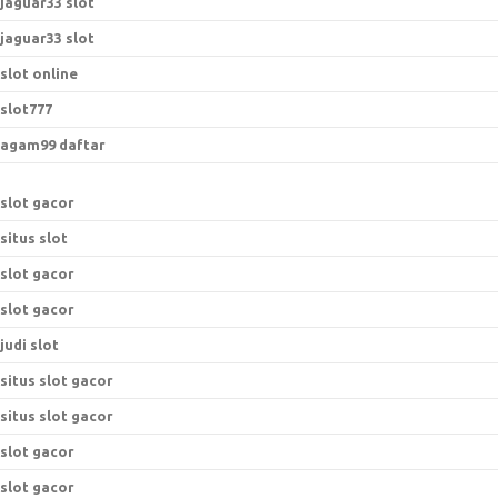
jaguar33 slot
jaguar33 slot
slot online
slot777
agam99 daftar
slot gacor
situs slot
slot gacor
slot gacor
judi slot
situs slot gacor
situs slot gacor
slot gacor
slot gacor