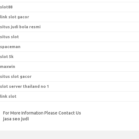
slot88
link slot gacor
situs judi bola resmi
situs slot
spaceman
slot 5k
maxwin
situs slot gacor
slot server thailand no 1
link slot
For More Information Please
Contact Us
jasa seo judi