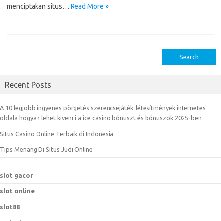
menciptakan situs…
Read More »
S
e
a
Recent Posts
r
c
A 10 legjobb ingyenes pörgetés szerencsejáték-létesítmények internetes
h
oldala hogyan lehet kivenni a ice casino bónuszt és bónuszok 2025-ben
f
Situs Casino Online Terbaik di Indonesia
o
r
Tips Menang Di Situs Judi Online
:
slot gacor
slot online
slot88