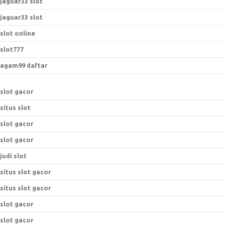
jaguar33 slot
jaguar33 slot
slot online
slot777
agam99 daftar
slot gacor
situs slot
slot gacor
slot gacor
judi slot
situs slot gacor
situs slot gacor
slot gacor
slot gacor