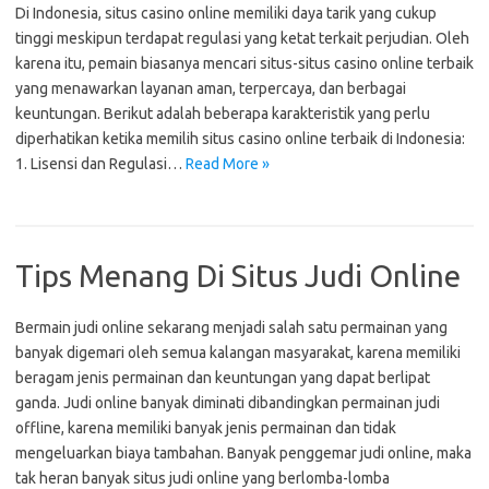
Di Indonesia, situs casino online memiliki daya tarik yang cukup
tinggi meskipun terdapat regulasi yang ketat terkait perjudian. Oleh
karena itu, pemain biasanya mencari situs-situs casino online terbaik
yang menawarkan layanan aman, terpercaya, dan berbagai
keuntungan. Berikut adalah beberapa karakteristik yang perlu
diperhatikan ketika memilih situs casino online terbaik di Indonesia:
1. Lisensi dan Regulasi…
Read More »
Tips Menang Di Situs Judi Online
Bermain judi online sekarang menjadi salah satu permainan yang
banyak digemari oleh semua kalangan masyarakat, karena memiliki
beragam jenis permainan dan keuntungan yang dapat berlipat
ganda. Judi online banyak diminati dibandingkan permainan judi
offline, karena memiliki banyak jenis permainan dan tidak
mengeluarkan biaya tambahan. Banyak penggemar judi online, maka
tak heran banyak situs judi online yang berlomba-lomba