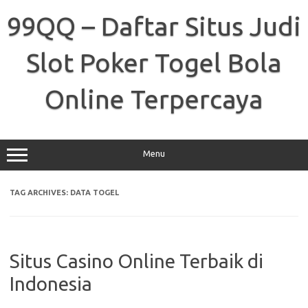
Skip
to
99QQ – Daftar Situs Judi
content
Slot Poker Togel Bola
Online Terpercaya
Menu
TAG ARCHIVES:
DATA TOGEL
Situs Casino Online Terbaik di
Indonesia