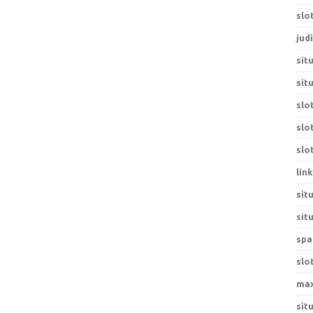
slo
judi
sit
sit
slo
slo
slo
lin
sit
sit
sp
slo
ma
sit