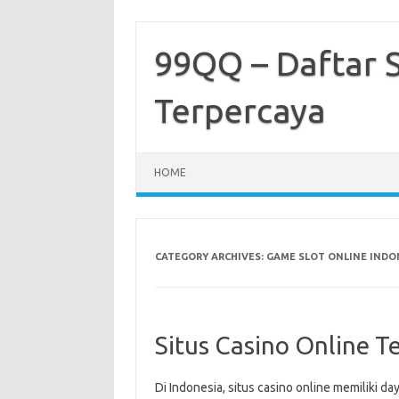
Skip
to
content
99QQ – Daftar S
Terpercaya
HOME
CATEGORY ARCHIVES:
GAME SLOT ONLINE INDO
Situs Casino Online Te
Di Indonesia, situs casino online memiliki d