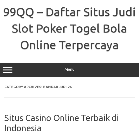
Skip
to
99QQ – Daftar Situs Judi
content
Slot Poker Togel Bola
Online Terpercaya
Menu
CATEGORY ARCHIVES:
BANDAR JUDI 24
Situs Casino Online Terbaik di
Indonesia