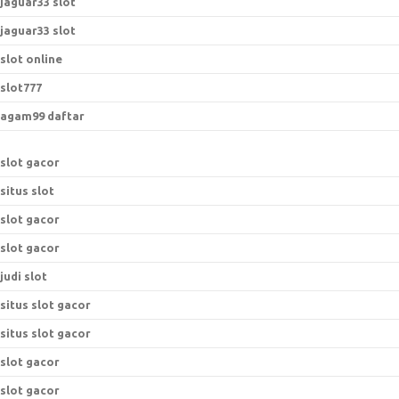
jaguar33 slot
jaguar33 slot
slot online
slot777
agam99 daftar
slot gacor
situs slot
slot gacor
slot gacor
judi slot
situs slot gacor
situs slot gacor
slot gacor
slot gacor