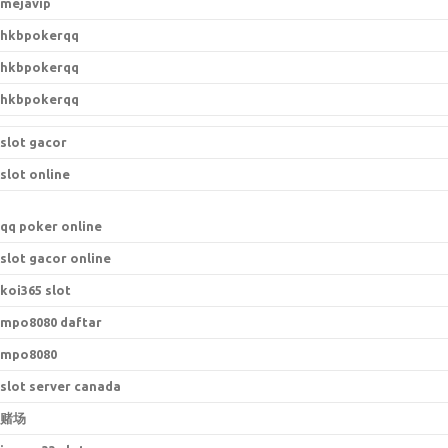
mejavip
hkbpokerqq
hkbpokerqq
hkbpokerqq
slot gacor
slot online
qq poker online
slot gacor online
koi365 slot
mpo8080 daftar
mpo8080
slot server canada
赌场