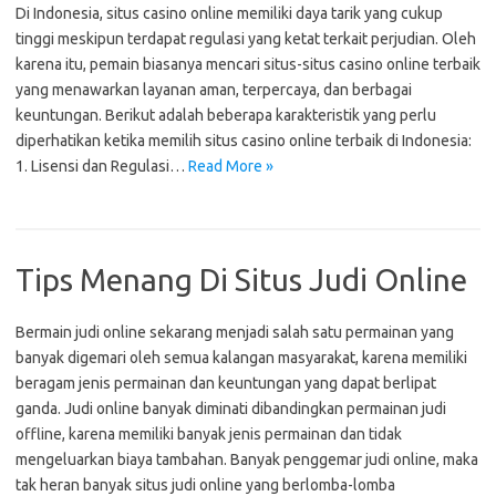
Di Indonesia, situs casino online memiliki daya tarik yang cukup
tinggi meskipun terdapat regulasi yang ketat terkait perjudian. Oleh
karena itu, pemain biasanya mencari situs-situs casino online terbaik
yang menawarkan layanan aman, terpercaya, dan berbagai
keuntungan. Berikut adalah beberapa karakteristik yang perlu
diperhatikan ketika memilih situs casino online terbaik di Indonesia:
1. Lisensi dan Regulasi…
Read More »
Tips Menang Di Situs Judi Online
Bermain judi online sekarang menjadi salah satu permainan yang
banyak digemari oleh semua kalangan masyarakat, karena memiliki
beragam jenis permainan dan keuntungan yang dapat berlipat
ganda. Judi online banyak diminati dibandingkan permainan judi
offline, karena memiliki banyak jenis permainan dan tidak
mengeluarkan biaya tambahan. Banyak penggemar judi online, maka
tak heran banyak situs judi online yang berlomba-lomba