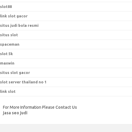
slot88
link slot gacor
situs judi bola resmi
situs slot
spaceman
slot 5k
maxwin
situs slot gacor
slot server thailand no 1
link slot
For More Information Please
Contact Us
jasa seo judi