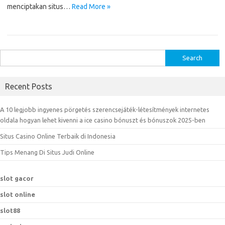
menciptakan situs…
Read More »
S
e
a
Recent Posts
r
c
A 10 legjobb ingyenes pörgetés szerencsejáték-létesítmények internetes
h
oldala hogyan lehet kivenni a ice casino bónuszt és bónuszok 2025-ben
f
Situs Casino Online Terbaik di Indonesia
o
r
Tips Menang Di Situs Judi Online
:
slot gacor
slot online
slot88