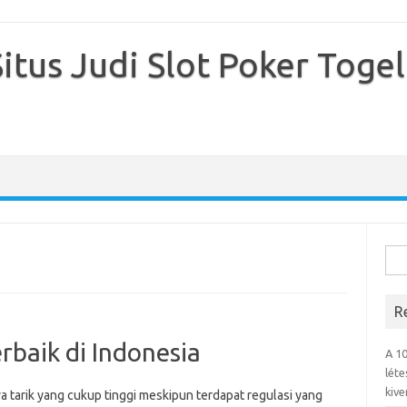
itus Judi Slot Poker Togel
Sea
for:
R
rbaik di Indonesia
A 1
léte
kiv
aya tarik yang cukup tinggi meskipun terdapat regulasi yang