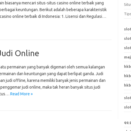
ain biasanya mencari situs-situs casino online terbaik yang
Situ
erbagai keuntungan. Berikut adalah beberapa karakteristik
Tips
casino online terbaik di Indonesia: 1. Lisensi dan Regulasi…
slo
slo
slo
Judi Online
mej
hk
 satu permainan yang banyak digemari oleh semua kalangan
permainan dan keuntungan yang dapat berlipat ganda. Judi
hk
n judi offline, karena memiliki banyak jenis permainan dan
hk
enggemar judi online, maka tak heran banyak situs judi
situs…
Read More »
slo
slo
qq 