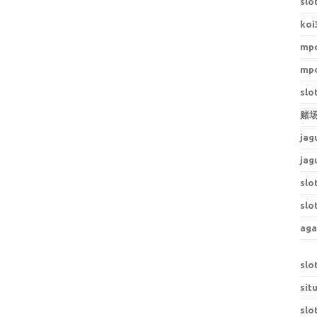
slo
koi
mpo
mp
slo
赌
jag
jag
slo
slo
aga
slo
sit
slo