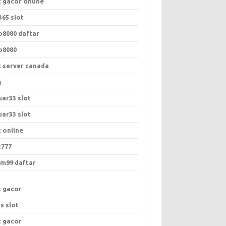
t gacor online
365 slot
8080 daftar
o8080
t server canada
场
uar33 slot
uar33 slot
t online
t777
m99 daftar
t gacor
us slot
t gacor