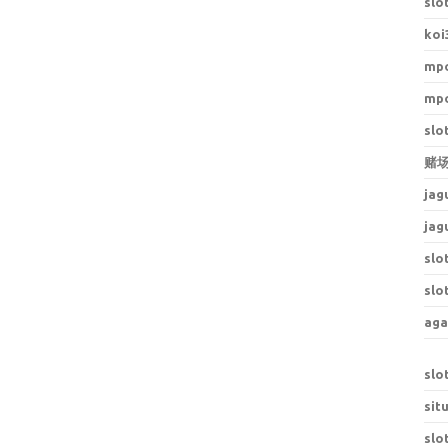
slo
koi
mpo
mp
slo
赌
jag
jag
slo
slo
aga
slo
sit
slo