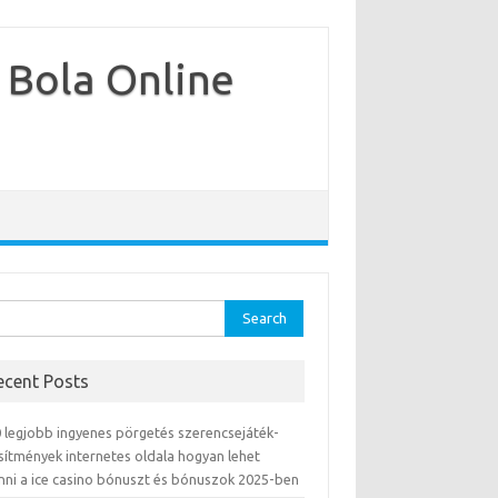
 Bola Online
rch
ecent Posts
0 legjobb ingyenes pörgetés szerencsejáték-
sítmények internetes oldala hogyan lehet
enni a ice casino bónuszt és bónuszok 2025-ben