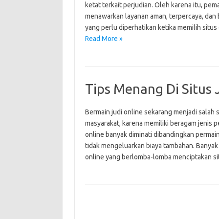
ketat terkait perjudian. Oleh karena itu, pem
menawarkan layanan aman, terpercaya, dan b
yang perlu diperhatikan ketika memilih situs 
Read More »
Tips Menang Di Situs 
Bermain judi online sekarang menjadi salah
masyarakat, karena memiliki beragam jenis 
online banyak diminati dibandingkan permaina
tidak mengeluarkan biaya tambahan. Banyak p
online yang berlomba-lomba menciptakan 