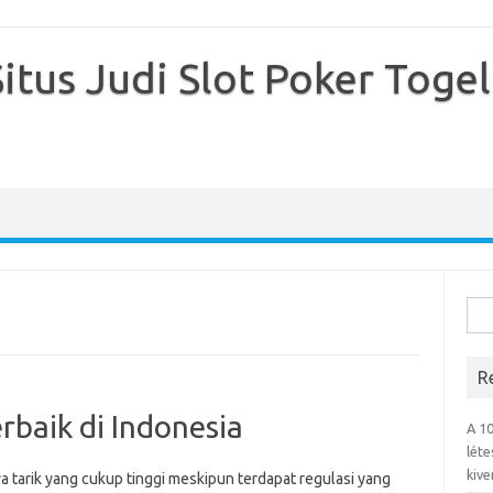
itus Judi Slot Poker Togel
Sea
for:
R
rbaik di Indonesia
A 1
léte
kiv
aya tarik yang cukup tinggi meskipun terdapat regulasi yang