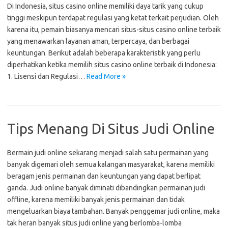
Di Indonesia, situs casino online memiliki daya tarik yang cukup
tinggi meskipun terdapat regulasi yang ketat terkait perjudian. Oleh
karena itu, pemain biasanya mencari situs-situs casino online terbaik
yang menawarkan layanan aman, terpercaya, dan berbagai
keuntungan. Berikut adalah beberapa karakteristik yang perlu
diperhatikan ketika memilih situs casino online terbaik di Indonesia:
1. Lisensi dan Regulasi…
Read More »
Tips Menang Di Situs Judi Online
Bermain judi online sekarang menjadi salah satu permainan yang
banyak digemari oleh semua kalangan masyarakat, karena memiliki
beragam jenis permainan dan keuntungan yang dapat berlipat
ganda. Judi online banyak diminati dibandingkan permainan judi
offline, karena memiliki banyak jenis permainan dan tidak
mengeluarkan biaya tambahan. Banyak penggemar judi online, maka
tak heran banyak situs judi online yang berlomba-lomba