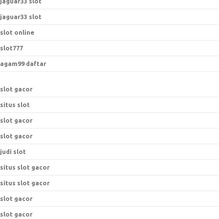
jaguar33 slot
jaguar33 slot
slot online
slot777
agam99 daftar
slot gacor
situs slot
slot gacor
slot gacor
judi slot
situs slot gacor
situs slot gacor
slot gacor
slot gacor