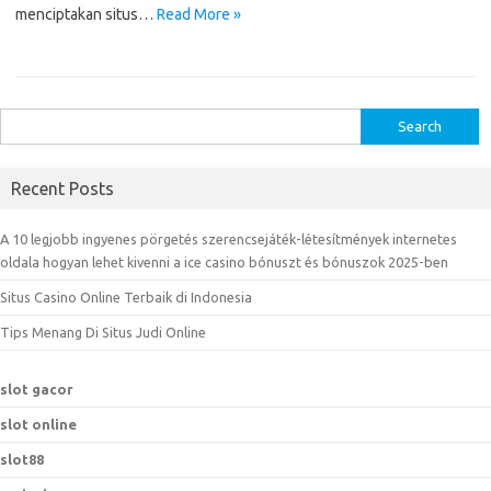
menciptakan situs…
Read More »
S
e
a
Recent Posts
r
c
A 10 legjobb ingyenes pörgetés szerencsejáték-létesítmények internetes
h
oldala hogyan lehet kivenni a ice casino bónuszt és bónuszok 2025-ben
f
Situs Casino Online Terbaik di Indonesia
o
r
Tips Menang Di Situs Judi Online
:
slot gacor
slot online
slot88