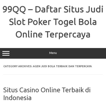
Skip
to
99QQ – Daftar Situs Judi
content
Slot Poker Togel Bola
Online Terpercaya
Menu
CATEGORY ARCHIVES:
AGEN JUDI BOLA TERBAIK DAN TERPERCAYA
Situs Casino Online Terbaik di
Indonesia