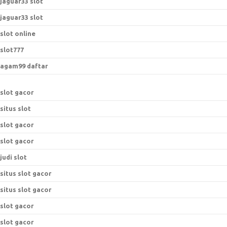
jaguar33 slot
jaguar33 slot
slot online
slot777
agam99 daftar
slot gacor
situs slot
slot gacor
slot gacor
judi slot
situs slot gacor
situs slot gacor
slot gacor
slot gacor