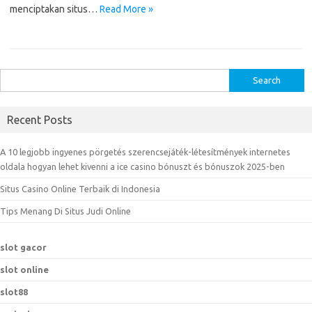
menciptakan situs…
Read More »
S
e
a
Recent Posts
r
c
A 10 legjobb ingyenes pörgetés szerencsejáték-létesítmények internetes
h
oldala hogyan lehet kivenni a ice casino bónuszt és bónuszok 2025-ben
f
Situs Casino Online Terbaik di Indonesia
o
r
Tips Menang Di Situs Judi Online
:
slot gacor
slot online
slot88