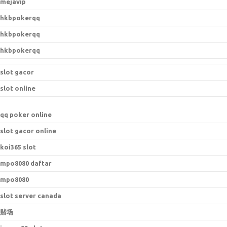
mejavip
hkbpokerqq
hkbpokerqq
hkbpokerqq
slot gacor
slot online
qq poker online
slot gacor online
koi365 slot
mpo8080 daftar
mpo8080
slot server canada
赌场