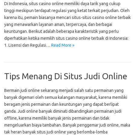
Di Indonesia, situs casino online memiliki daya tarik yang cukup
tinggi meskipun terdapat regulasi yang ketat terkait perjudian. Oleh
karena itu, pemain biasanya mencari situs-situs casino online terbaik
yang menawarkan layanan aman, terpercaya, dan berbagai
keuntungan. Berikut adalah beberapa karakteristik yang perlu
diperhatikan ketika memilih situs casino online terbaik di Indonesia:
1. Lisensi dan Regulasi…
Read More »
Tips Menang Di Situs Judi Online
Bermain judi online sekarang menjadi salah satu permainan yang
banyak digemari oleh semua kalangan masyarakat, karena memiliki
beragam jenis permainan dan keuntungan yang dapat berlipat
ganda. Judi online banyak diminati dibandingkan permainan judi
offline, karena memiliki banyak jenis permainan dan tidak
mengeluarkan biaya tambahan. Banyak penggemar judi online, maka
tak heran banyak situs judi online yang berlomba-lomba