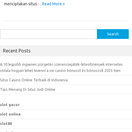
menciptakan situs…
Read More »
S
e
a
Recent Posts
r
c
A 10 legjobb ingyenes pörgetés szerencsejáték-létesítmények internetes
h
oldala hogyan lehet kivenni a ice casino bónuszt és bónuszok 2025-ben
f
Situs Casino Online Terbaik di Indonesia
o
r
Tips Menang Di Situs Judi Online
:
slot gacor
slot online
slot88