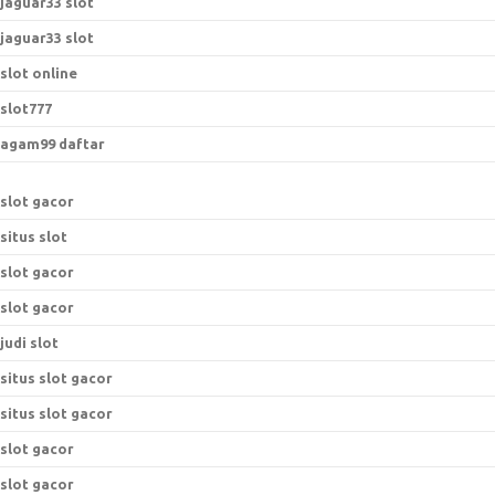
jaguar33 slot
jaguar33 slot
slot online
slot777
agam99 daftar
slot gacor
situs slot
slot gacor
slot gacor
judi slot
situs slot gacor
situs slot gacor
slot gacor
slot gacor